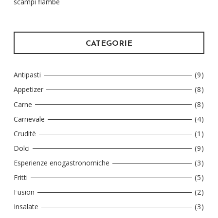
scampi flambè
CATEGORIE
Antipasti
(9)
Appetizer
(8)
Carne
(8)
Carnevale
(4)
Cruditè
(1)
Dolci
(9)
Esperienze enogastronomiche
(3)
Fritti
(5)
Fusion
(2)
Insalate
(3)