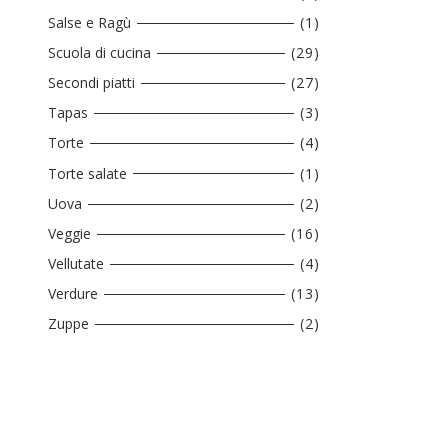
Salse e Ragù
(1)
Scuola di cucina
(29)
Secondi piatti
(27)
Tapas
(3)
Torte
(4)
Torte salate
(1)
Uova
(2)
Veggie
(16)
Vellutate
(4)
Verdure
(13)
Zuppe
(2)