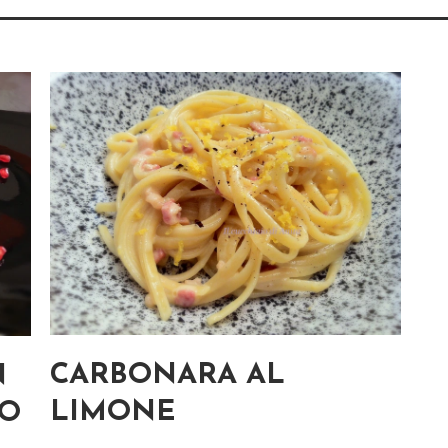
CARBONARA AL
N
LIMONE
NO