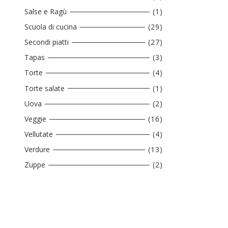
Salse e Ragù
(1)
Scuola di cucina
(29)
Secondi piatti
(27)
Tapas
(3)
Torte
(4)
Torte salate
(1)
Uova
(2)
Veggie
(16)
Vellutate
(4)
Verdure
(13)
Zuppe
(2)