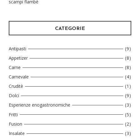
scampi flambè
CATEGORIE
Antipasti
(9)
Appetizer
(8)
Carne
(8)
Carnevale
(4)
Cruditè
(1)
Dolci
(9)
Esperienze enogastronomiche
(3)
Fritti
(5)
Fusion
(2)
Insalate
(3)