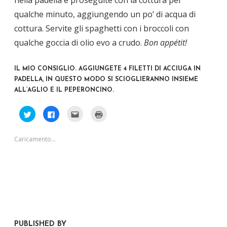
nella padella e proseguite con la cottura per
qualche minuto, aggiungendo un po’ di acqua di
cottura. Servite gli spaghetti con i broccoli con
qualche goccia di olio evo a crudo.
Bon appétit!
IL MIO CONSIGLIO. AGGIUNGETE 4 FILETTI DI ACCIUGA IN
PADELLA, IN QUESTO MODO SI SCIOGLIERANNO INSIEME
ALL’AGLIO E IL PEPERONCINO.
F
F
F
F
a
a
a
a
i
i
i
i
c
c
c
c
l
l
l
l
Caricamento...
i
i
i
i
c
c
c
c
q
p
q
q
u
e
u
u
i
r
i
i
p
c
p
p
e
o
e
e
r
n
r
r
c
d
i
s
o
i
n
t
n
v
v
a
d
i
i
m
i
d
a
p
v
e
r
a
PUBLISHED BY