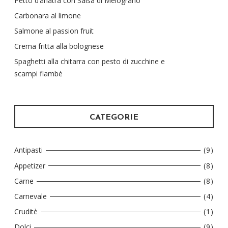
Petto d’anatra con Salsa di Melograno
Carbonara al limone
Salmone al passion fruit
Crema fritta alla bolognese
Spaghetti alla chitarra con pesto di zucchine e
scampi flambè
CATEGORIE
Antipasti
(9)
Appetizer
(8)
Carne
(8)
Carnevale
(4)
Cruditè
(1)
Dolci
(9)