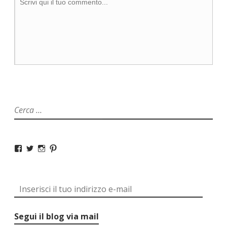
r
a
)
Segui il blog via mail