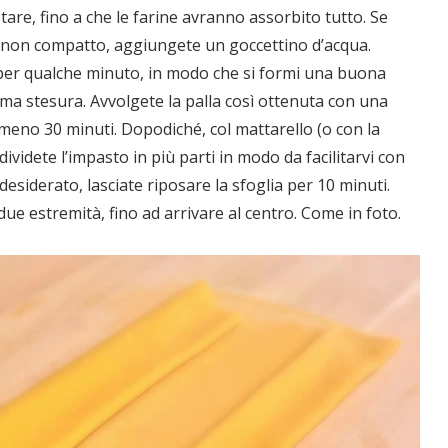
stare, fino a che le farine avranno assorbito tutto. Se
e non compatto, aggiungete un goccettino d’acqua.
per qualche minuto, in modo che si formi una buona
tima stesura. Avvolgete la palla così ottenuta con una
lmeno 30 minuti. Dopodiché, col mattarello (o con la
ividete l’impasto in più parti in modo da facilitarvi con
esiderato, lasciate riposare la sfoglia per 10 minuti.
due estremità, fino ad arrivare al centro. Come in foto.