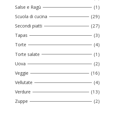
Salse e Ragù
(1)
Scuola di cucina
(29)
Secondi piatti
(27)
Tapas
(3)
Torte
(4)
Torte salate
(1)
Uova
(2)
Veggie
(16)
Vellutate
(4)
Verdure
(13)
Zuppe
(2)