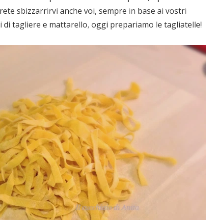
ete sbizzarrirvi anche voi, sempre in base ai vostri
 di tagliere e mattarello, oggi prepariamo le tagliatelle!