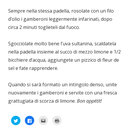
Sempre nella stessa padella, rosolate con un filo
d’olio i gamberoni leggermente infarinati, dopo
circa 2 minuti toglieteli dal fuoco.
Sgocciolate molto bene l’uva sultanina, scaldatela
nella padella insieme al succo di mezzo limone e 1/2
bicchiere d’acqua, aggiungete un pizzico di fleur de
sel e fate rapprendere.
Quando si sarà formato un intingolo denso, unite
nuovamente i gamberoni e servite con una fresca
grattugiata di scorza di limone.
Bon appétit!
F
F
F
F
a
a
a
a
i
i
i
i
c
c
c
c